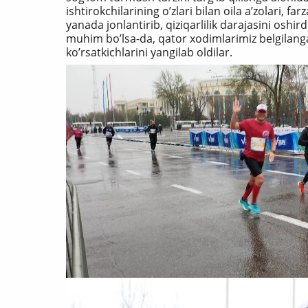
ishtirokchilarining oʼzlari bilan oila aʼzolari, f
yanada jonlantirib, qiziqarlilik darajasini oshi
muhim boʼlsa-da, qator xodimlarimiz belgilang
koʼrsatkichlarini yangilab oldilar.