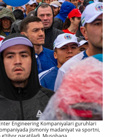
, Enter Engineering Kompaniyalari guruhlari
, kompaniyada jismoniy madaniyat va sportni,
a eʼtibor qaratiladi. Musobaqa