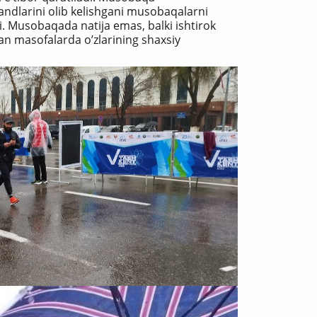
arzandlarini olib kelishgani musobaqalarni
rdi. Musobaqada natija emas, balki ishtirok
an masofalarda oʼzlarining shaxsiy