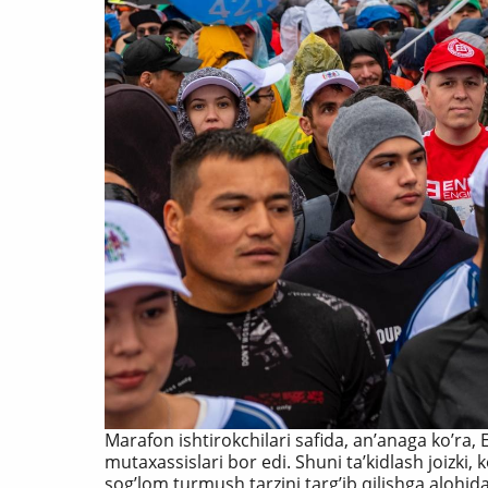
Marafon ishtirokchilari safida, anʼanaga koʼra
mutaxassislari bor edi. Shuni taʼkidlash joizki
sogʼlom turmush tarzini targʼib qilishga alohid