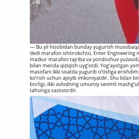
— Bu yil hisobidan bunday yugurish musobaqas
dedi marafon ishtirokchisi, Enter Engineering 
mazkur marafon tajriba va yondoshuv yuzasida
bilan menda qiziqish uygʼotdi. Yogʼayotgan yo
masofani ikki soatda yugurib oʼtishga erishdim
koʼrish uchun ajoyib imkoniyatdir. Shu bilan bir
borligi, ikki avlodning umumiy sevimli mashgʼu
tahsinga sazovordir.