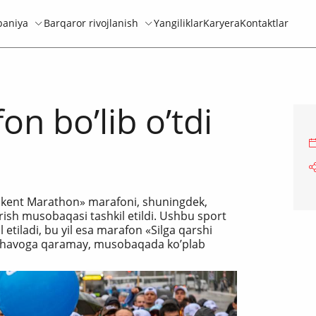
aniya
Barqaror rivojlanish
Yangiliklar
Karyera
Kontaktlar
n boʼlib oʼtdi
hkent Marathon» marafoni, shuningdek,
ish musobaqasi tashkil etildi. Ushbu sport
l etiladi, bu yil esa marafon «Silga qarshi
i ob-havoga qaramay, musobaqada koʼplab