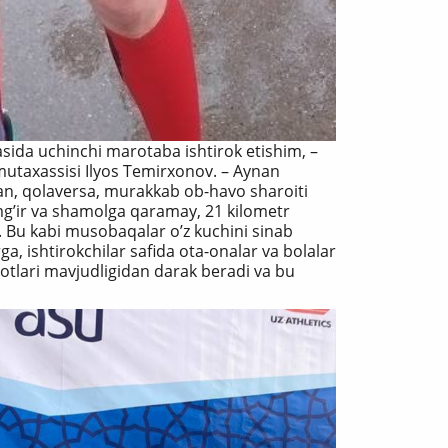
ida uchinchi marotaba ishtirok etishim, –
mutaxassisi Ilyos Temirxonov. – Аynan
n, qolaversa, murakkab ob-havo sharoiti
mgʼir va shamolga qaramay, 21 kilometr
. Bu kabi musobaqalar oʼz kuchini sinab
ga, ishtirokchilar safida ota-onalar va bolalar
lotlari mavjudligidan darak beradi va bu