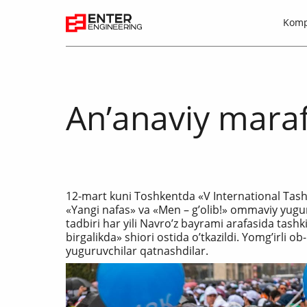
Komp
Аnʼanaviy marafo
12-mart kuni Toshkentda «V International Tas
«Yangi nafas» va «Men – gʼolib!» ommaviy yugur
tadbiri har yili Navroʼz bayrami arafasida tashki
birgalikda» shiori ostida oʼtkazildi. Yomgʼirl
yuguruvchilar qatnashdilar.