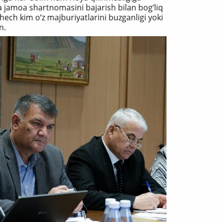
da jamoa shartnomasini bajarish bilan bog‘liq
hech kim o‘z majburiyatlarini buzganligi yoki
n.