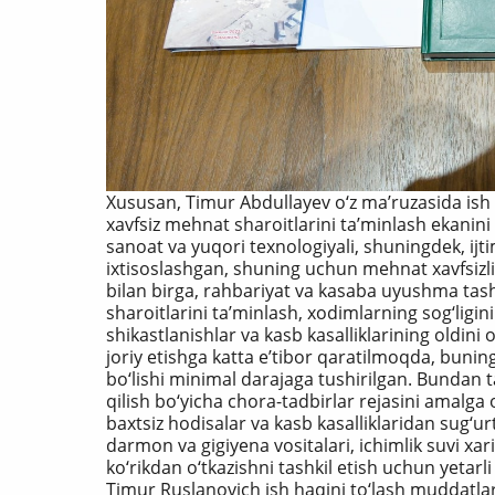
Xususan, Timur Abdullayev o‘z ma’ruzasida ish b
xavfsiz mehnat sharoitlarini ta’minlash ekanin
sanoat va yuqori texnologiyali, shuningdek, ij
ixtisoslashgan, shuning uchun mehnat xavfsizlig
bilan birga, rahbariyat va kasaba uyushma tas
sharoitlarini ta’minlash, xodimlarning sog‘ligin
shikastlanishlar va kasb kasalliklarining oldini 
joriy etishga katta e’tibor qaratilmoqda, bunin
bo‘lishi minimal darajaga tushirilgan. Bundan
qilish bo‘yicha chora-tadbirlar rejasini amalga 
baxtsiz hodisalar va kasb kasalliklaridan sug‘urt
darmon va gigiyena vositalari, ichimlik suvi xari
ko‘rikdan o‘tkazishni tashkil etish uchun yetarli
Timur Ruslanovich ish haqini to‘lash muddatla