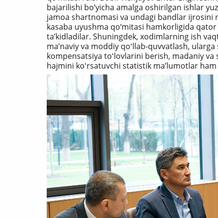
bajarilishi bo‘yicha amalga oshirilgan ishlar yu
jamoa shartnomasi va undagi bandlar ijrosini 
kasaba uyushma qo‘mitasi hamkorligida qator q
ta’kidladilar. Shuningdek, xodimlarning ish vaqti
maʼnaviy va moddiy qoʻllab-quvvatlash, ularga si
kompensatsiya toʻlovlarini berish, madaniy va s
hajmini koʻrsatuvchi statistik maʼlumotlar ham k