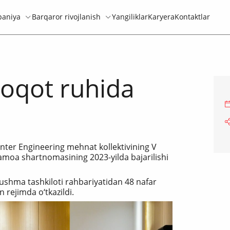
aniya
Barqaror rivojlanish
Yangiliklar
Karyera
Kontaktlar
loqot ruhida
Enter Engineering mehnat kollektivining V
amoa shartnomasining 2023-yilda bajarilishi
shma tashkiloti rahbariyatidan 48 nafar
 rejimda o‘tkazildi.