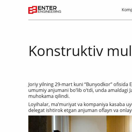
Komp
Konstruktiv mu
Joriy yilning 29-mart kuni “Bunyodkor” ofisida 
umumiy anjumani bo‘lib o‘tdi, unda amaldagi J
muhokama qilindi.
Loyihalar, ma’muriyat va kompaniya kasaba uyu
delegat ishtirok etgan anjuman oflayn va onlayn