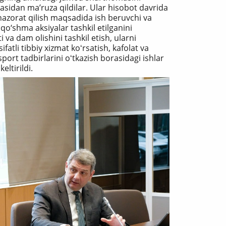
zasidan ma’ruza qildilar. Ular hisobot davrida
nazorat qilish maqsadida ish beruvchi va
o‘shma aksiyalar tashkil etilganini
 va dam olishini tashkil etish, ularni
fatli tibbiy xizmat koʻrsatish, kafolat va
port tadbirlarini oʻtkazish borasidagi ishlar
eltirildi.