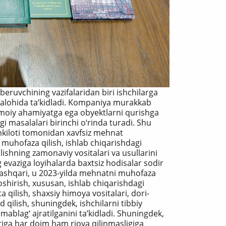
eruvchining vazifalaridan biri ishchilarga
i alohida ta’kidladi. Kompaniya murakkab
timoiy ahamiyatga ega obyektlarni qurishga
i masalalari birinchi o‘rinda turadi. Shu
hkiloti tomonidan xavfsiz mehnat
i muhofaza qilish, ishlab chiqarishdagi
olishning zamonaviy vositalari va usullarini
g evaziga loyihalarda baxtsiz hodisalar sodir
 tashqari, u 2023-yilda mehnatni muhofaza
oshirish, xususan, ishlab chiqarishdagi
a qilish, shaxsiy himoya vositalari, dori-
d qilish, shuningdek, ishchilarni tibbiy
 mablag‘ ajratilganini ta’kidladi. Shuningdek,
riga har doim ham rioya qilinmasligiga