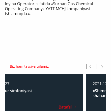
loyiha Operatori sifatida «Surhan Gas Chemical
Operating Company» YATT MCHJ kompaniyasi
ishlamoqda.».
Biz ham tavsiya qilamiz
2021-12-31
«Shimoliy Sho‘rtan» konida ishchilar
shaharchasining ochilish marosimi
atafsil
Batafs