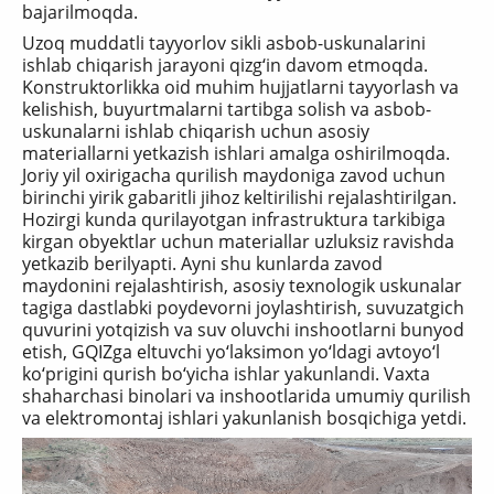
bajarilmoqda.
Uzoq muddatli tayyorlov sikli asbob-uskunalarini
ishlab chiqarish jarayoni qizg‘in davom etmoqda.
Konstruktorlikka oid muhim hujjatlarni tayyorlash va
kelishish, buyurtmalarni tartibga solish va asbob-
uskunalarni ishlab chiqarish uchun asosiy
materiallarni yetkazish ishlari amalga oshirilmoqda.
Joriy yil oxirigacha qurilish maydoniga zavod uchun
birinchi yirik gabaritli jihoz keltirilishi rejalashtirilgan.
Hozirgi kunda qurilayotgan infrastruktura tarkibiga
kirgan obyektlar uchun materiallar uzluksiz ravishda
yetkazib berilyapti. Ayni shu kunlarda zavod
maydonini rejalashtirish, asosiy texnologik uskunalar
tagiga dastlabki poydevorni joylashtirish, suvuzatgich
quvurini yotqizish va suv oluvchi inshootlarni bunyod
etish, GQIZga eltuvchi yo‘laksimon yo‘ldagi avtoyo‘l
ko‘prigini qurish bo‘yicha ishlar yakunlandi. Vaxta
shaharchasi binolari va inshootlarida umumiy qurilish
va elektromontaj ishlari yakunlanish bosqichiga yetdi.