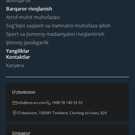
Boshqaruv
Barqaror rivojlanish
Atrof-muhit muhofazasi
Sog'liqni saqlash va mehnatni muhofaza qilish
Sport va jismoniy madaniyatni rivojlantirish
Ijtimoiy javobgarlik
Yangiliklar
Kontaktlar
Karyera
O'zbekiston
info@ent-en.com
+998 78 140 33 55
O'zbekiston, 100081 Toshkent, Chorbog ko'chasi, 82A
Singapur