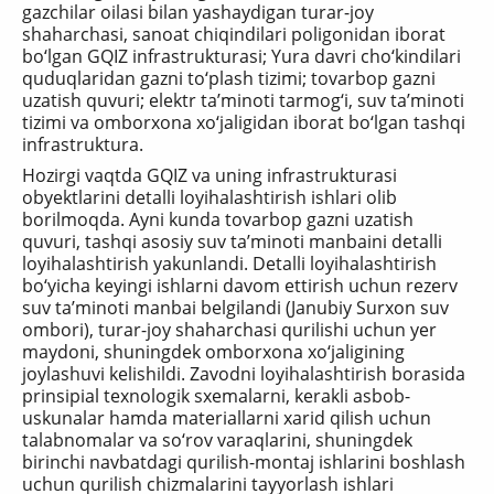
gazchilar oilasi bilan yashaydigan turar-joy
shaharchasi, sanoat chiqindilari poligonidan iborat
bo‘lgan GQIZ infrastrukturasi; Yura davri cho‘kindilari
quduqlaridan gazni to‘plash tizimi; tovarbop gazni
uzatish quvuri; elektr ta’minoti tarmog‘i, suv ta’minoti
tizimi va omborxona xo‘jaligidan iborat bo‘lgan tashqi
infrastruktura.
Hozirgi vaqtda GQIZ va uning infrastrukturasi
obyektlarini detalli loyihalashtirish ishlari olib
borilmoqda. Ayni kunda tovarbop gazni uzatish
quvuri, tashqi asosiy suv ta’minoti manbaini detalli
loyihalashtirish yakunlandi. Detalli loyihalashtirish
bo‘yicha keyingi ishlarni davom ettirish uchun rezerv
suv ta’minoti manbai belgilandi (Janubiy Surxon suv
ombori), turar-joy shaharchasi qurilishi uchun yer
maydoni, shuningdek omborxona xo‘jaligining
joylashuvi kelishildi. Zavodni loyihalashtirish borasida
prinsipial texnologik sxemalarni, kerakli asbob-
uskunalar hamda materiallarni xarid qilish uchun
talabnomalar va so‘rov varaqlarini, shuningdek
birinchi navbatdagi qurilish-montaj ishlarini boshlash
uchun qurilish chizmalarini tayyorlash ishlari