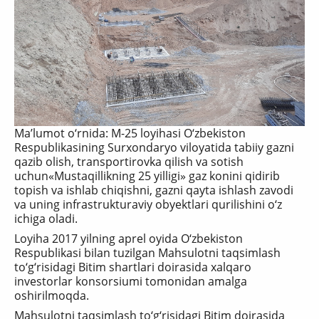
Ma’lumot o‘rnida: M-25 loyihasi O‘zbekiston
Respublikasining Surxondaryo viloyatida tabiiy gazni
qazib olish, transportirovka qilish va sotish
uchun«Mustaqillikning 25 yilligi» gaz konini qidirib
topish va ishlab chiqishni, gazni qayta ishlash zavodi
va uning infrastrukturaviy obyektlari qurilishini o‘z
ichiga oladi.
Loyiha 2017 yilning aprel oyida O‘zbekiston
Respublikasi bilan tuzilgan Mahsulotni taqsimlash
to‘g‘risidagi Bitim shartlari doirasida xalqaro
investorlar konsorsiumi tomonidan amalga
oshirilmoqda.
Mahsulotni taqsimlash to‘g‘risidagi Bitim doirasida