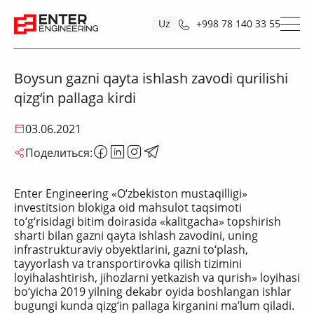
Uz
+998 78 140 33 55
Boysun gazni qayta ishlash zavodi qurilishi
qizg‘in pallaga kirdi
03.06.2021
Поделиться:
Enter Engineering «O‘zbekiston mustaqilligi»
investitsion blokiga oid mahsulot taqsimoti
to‘g‘risidagi bitim doirasida «kalitgacha» topshirish
sharti bilan gazni qayta ishlash zavodini, uning
infrastrukturaviy obyektlarini, gazni to‘plash,
tayyorlash va transportirovka qilish tizimini
loyihalashtirish, jihozlarni yetkazish va qurish» loyihasi
bo‘yicha 2019 yilning dekabr oyida boshlangan ishlar
bugungi kunda qizg‘in pallaga kirganini ma’lum qiladi.