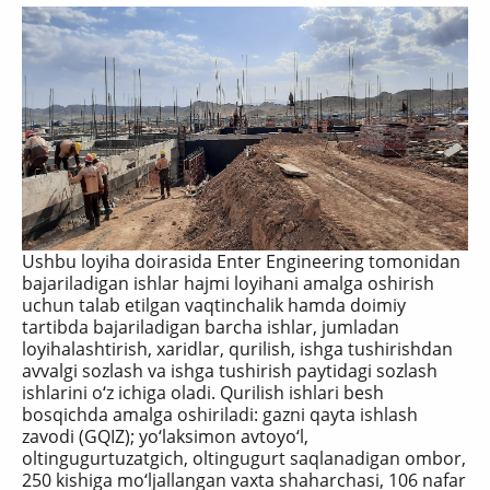
Ushbu loyiha doirasida Enter Engineering tomonidan
bajariladigan ishlar hajmi loyihani amalga oshirish
uchun talab etilgan vaqtinchalik hamda doimiy
tartibda bajariladigan barcha ishlar, jumladan
loyihalashtirish, xaridlar, qurilish, ishga tushirishdan
avvalgi sozlash va ishga tushirish paytidagi sozlash
ishlarini o‘z ichiga oladi. Qurilish ishlari besh
bosqichda amalga oshiriladi: gazni qayta ishlash
zavodi (GQIZ); yo‘laksimon avtoyo‘l,
oltingugurtuzatgich, oltingugurt saqlanadigan ombor,
250 kishiga mo‘ljallangan vaxta shaharchasi, 106 nafar