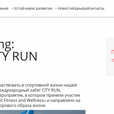
ания
Устойчивое развитие
Новости
Карьера
Контакты
ng:
TY RUN
участвовать в спортивной жизни нашей
еждународный забег CITY RUN,
ероприятие, в котором приняли участие
t Fitness and Wellness» и направлено на
орового образа жизни.