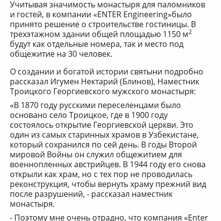
Учитывая значимость монастыря для паломников
и гостей, в компании «ENTER Engineering»было
принято решение о строительстве гостиницы. В
2
трехэтажном здании общей площадью 1150 м
будут как отдельные номера, так и место под
общежитие на 30 человек.
О создании и богатой истории святыни подробно
рассказал Игумен Нектарий (Блинов), Наместник
Троицкого Георгиевского мужского монастыря:
«В 1870 году русскими переселенцами было
основано село Троицкое, где в 1900 году
состоялось открытие Георгиевской церкви. Это
один из самых старинных храмов в Узбекистане,
который сохранился по сей день. В годы Второй
мировой Войны он служил общежитием для
военнопленных австрийцев. В 1944 году его снова
открыли как храм, но с тех пор не проводилась
реконструкция, чтобы вернуть храму прежний вид
после разрушений, - рассказал наместник
монастыря.
- Поэтому мне очень отрадно, что компания «Enter